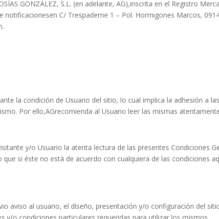
AS GONZÁLEZ, S.L. (en adelante, AG),inscrita en el Registro Mercan
de notificacionesen C/ Trespaderne 1 – Pol. Hormigones Marcos, 09
m.
gante la condición de Usuario del sitio, lo cual implica la adhesión a 
smo. Por ello,AGrecomienda al Usuario leer las mismas atentamente
isitante y/o Usuario la atenta lectura de las presentes Condiciones G
o que si éste no está de acuerdo con cualquiera de las condiciones a
o aviso al usuario, el diseño, presentación y/o configuración del si
s y/o condiciones particulares requeridas para utilizar los mismos.