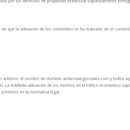
gidos por los derechos de propiedad intelectual supuestamente infring
de que la utilización de los contenidos se ha realizado sin el consent
ado anterior, el nombre de dominio ambrosiasgonzalez.com y todos aq
e AG. La indebida utilización de los mismos en el tráfico económico su
 previstos en la normativa legal.